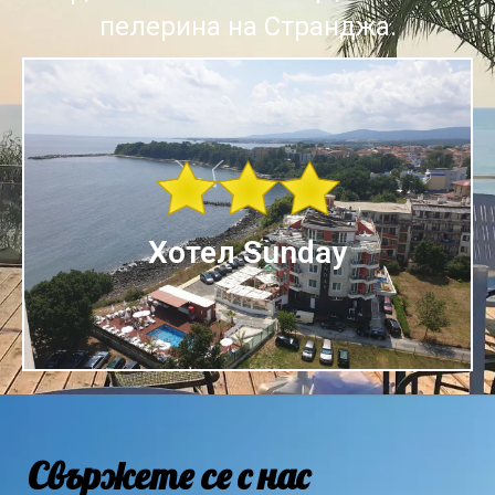
пелерина на Странджа.
Към хотела
черноморско крайбрежие.
Семеен Хотел Съндей, Китен на южното
Хотел Sunday
Хотел Sunday
Свържете се с нас