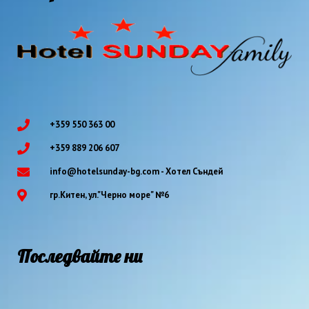
+359 550 363 00
+359 889 206 607
info@hotelsunday-bg.com - Хотел Съндей
гр.Китен, ул."Черно море" №6
Последвайте ни